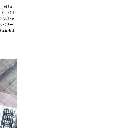
用頂けま
す。※3オ
ガダルシャ
カバリー
a devi
。
。
）