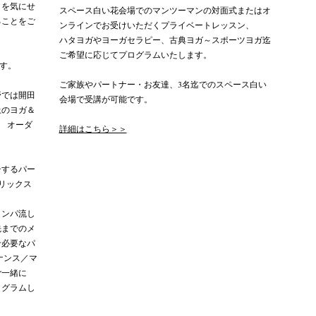
りを気にせ
スペース白い花会場でのマンツーマンの対面式またはオ
ることをご
ンラインでお受けいただくプライベートレッスン、
ハタヨガやヨーガセラピー、古典ヨガ～スポーツヨガ迄
ご希望に応じてプログラムいたします。
ます。
ご家族やパートナー・お友達、3名迄でのスペース白い
野では開田
会場で受講が可能です。
上のヨガ＆
 オーダ
詳細はこちら＞＞
チするパー
リックス
リンパ流し
先までのメ
せ必要なパ
ナンス
／マ
ご一緒に
ログラムし