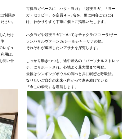
。
古典ヨガベースに「ハタ・ヨガ」「競技ヨガ」「ヨー
数は制限さ
ガ・セラピー」を定員４～7名を、更に内容ごとに分
ください。
け、わかりやすく丁寧に個々に指導いたします。
おんたけ
ハタヨガや競技ヨガについてはチャクラ/マユーラ/サー
に準
ランバサルヴァーンガ/シールシャーサナの他、
:レギュ
それぞれが追求したいアサナを探究します。
利用は、
お問い合
​しっかり動きつつも、途中差込の「パーソナルストレッ
チ」にサポートされ、心地よく最大限まで可動。
最後はシンギングボウルの調べと共に瞑想と呼吸法。
なりたいご自分の未来へ向かって進み続けている
『今この瞬間』を堪能します。