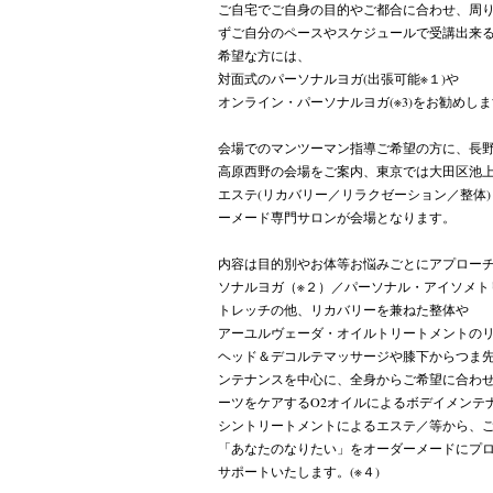
ご自宅でご自身の目的やご都合に合わせ、周
ずご自分のペースやスケジュールで受講出来
希望な方には、
対面式のパーソナルヨガ(出張可能※１)や
オンライン・パーソナルヨ
ガ
(※3)をお勧めし
会場でのマンツーマン指導ご希望の方に、長
高原西野の会場をご案内、東京では大田区池
エステ(リカバリー／リラクゼーション／整体)
ーメード専門サロンが会場となります。
内容は目的別やお体等お悩みごとにアプロー
ソナルヨガ（※２）／パーソナル・アイソメト
トレッチの他、リカバリーを兼ねた整体や
アーユルヴェーダ・オイルトリートメントの
ヘッド＆デコルテマッサージや膝下からつま
ンテナンスを中心に、全身からご希望に合わ
ーツをケアするO2オイルによるボデイメンテ
シントリートメントによるエステ／等から、
「あなたのなりたい」をオーダーメードにプ
サポートいたします。
(※４)