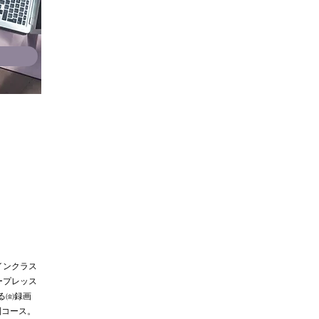
）
インクラス
ープレッス
る㈮録画
制コース。